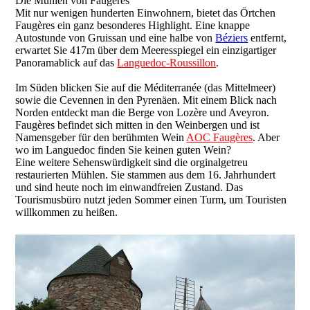
Die Mühlen von Faugères
Mit nur wenigen hunderten Einwohnern, bietet das Örtchen
Faugères ein ganz besonderes Highlight. Eine knappe
Autostunde von Gruissan und eine halbe von
Béziers
entfernt,
erwartet Sie 417m über dem Meeresspiegel ein einzigartiger
Panoramablick auf das
Languedoc-Roussillon
.
Im Süden blicken Sie auf die Méditerranée (das Mittelmeer)
sowie die Cevennen in den Pyrenäen. Mit einem Blick nach
Norden entdeckt man die Berge von Lozère und Aveyron.
Faugères befindet sich mitten in den Weinbergen und ist
Namensgeber für den berühmten Wein
AOC Faugères
. Aber
wo im Languedoc finden Sie keinen guten Wein?
Eine weitere Sehenswürdigkeit sind die orginalgetreu
restaurierten Mühlen. Sie stammen aus dem 16. Jahrhundert
und sind heute noch im einwandfreien Zustand. Das
Tourismusbüro nutzt jeden Sommer einen Turm, um Touristen
willkommen zu heißen.